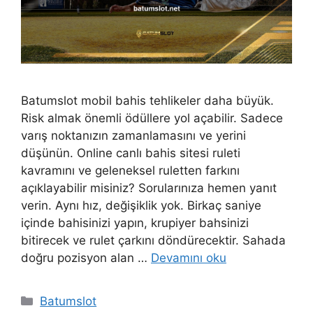
Batumslot mobil bahis tehlikeler daha büyük.
Risk almak önemli ödüllere yol açabilir. Sadece
varış noktanızın zamanlamasını ve yerini
düşünün. Online canlı bahis sitesi ruleti
kavramını ve geleneksel ruletten farkını
açıklayabilir misiniz? Sorularınıza hemen yanıt
verin. Aynı hız, değişiklik yok. Birkaç saniye
içinde bahisinizi yapın, krupiyer bahsinizi
bitirecek ve rulet çarkını döndürecektir. Sahada
doğru pozisyon alan …
Devamını oku
Kategoriler
Batumslot