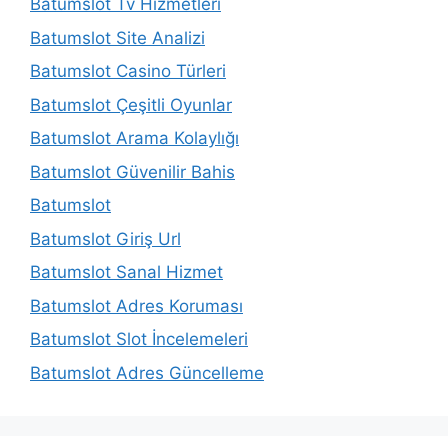
Batumslot Tv Hizmetleri
Batumslot Site Analizi
Batumslot Casino Türleri
Batumslot Çeşitli Oyunlar
Batumslot Arama Kolaylığı
Batumslot Güvenilir Bahis
Batumslot
Batumslot Giriş Url
Batumslot Sanal Hizmet
Batumslot Adres Koruması
Batumslot Slot İncelemeleri
Batumslot Adres Güncelleme