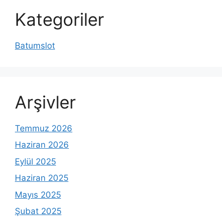
Kategoriler
Batumslot
Arşivler
Temmuz 2026
Haziran 2026
Eylül 2025
Haziran 2025
Mayıs 2025
Şubat 2025