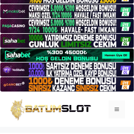
İçeriğe
atla
Menü