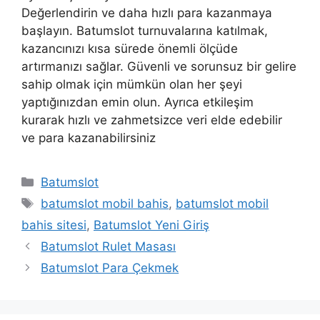
Değerlendirin ve daha hızlı para kazanmaya
başlayın. Batumslot turnuvalarına katılmak,
kazancınızı kısa sürede önemli ölçüde
artırmanızı sağlar. Güvenli ve sorunsuz bir gelire
sahip olmak için mümkün olan her şeyi
yaptığınızdan emin olun. Ayrıca etkileşim
kurarak hızlı ve zahmetsizce veri elde edebilir
ve para kazanabilirsiniz
Kategoriler
Batumslot
Etiketler
batumslot mobil bahis
,
batumslot mobil
bahis sitesi
,
Batumslot Yeni Giriş
Batumslot Rulet Masası
Batumslot Para Çekmek