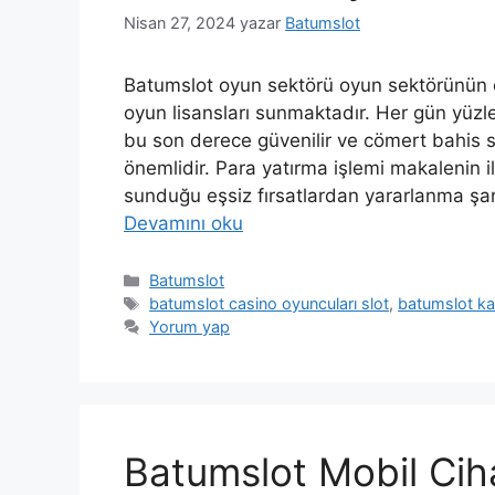
Nisan 27, 2024
yazar
Batumslot
Batumslot oyun sektörü oyun sektörünün en
oyun lisansları sunmaktadır. Her gün yüzl
bu son derece güvenilir ve cömert bahis s
önemlidir. Para yatırma işlemi makalenin i
sunduğu eşsiz fırsatlardan yararlanma şa
Devamını oku
Kategoriler
Batumslot
Etiketler
batumslot casino oyuncuları slot
,
batumslot ka
Yorum yap
Batumslot Mobil Ciha