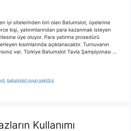
 iyi sitelerinden biri olan Batumslot, üyelerine
erce kişi, yatırımlarından para kazanmak isteyen
itesine üye oluyor. Para yatırma prosedürü
lerleyen kısımlarında açıklanacaktır. Turnuvanın
nsınız var. Türkiye Batumslot Tavla Şampiyonası …
yit
,
batumslot oyun sektörü
zların Kullanımı