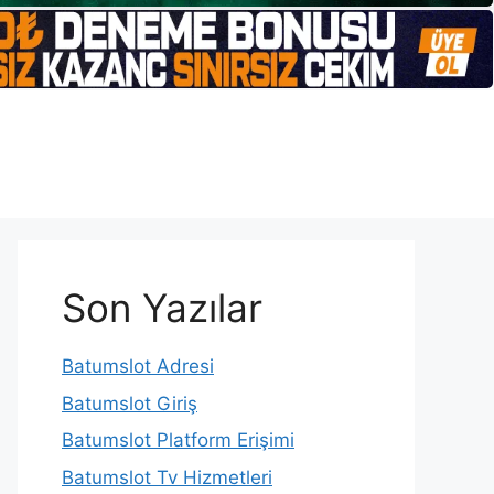
Son Yazılar
Batumslot Adresi
Batumslot Giriş
Batumslot Platform Erişimi
Batumslot Tv Hizmetleri