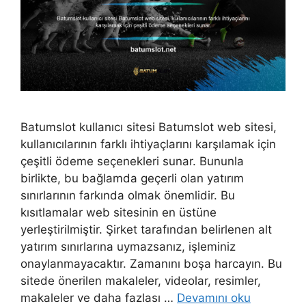
Batumslot kullanıcı sitesi Batumslot web sitesi,
kullanıcılarının farklı ihtiyaçlarını karşılamak için
çeşitli ödeme seçenekleri sunar. Bununla
birlikte, bu bağlamda geçerli olan yatırım
sınırlarının farkında olmak önemlidir. Bu
kısıtlamalar web sitesinin en üstüne
yerleştirilmiştir. Şirket tarafından belirlenen alt
yatırım sınırlarına uymazsanız, işleminiz
onaylanmayacaktır. Zamanını boşa harcayın. Bu
sitede önerilen makaleler, videolar, resimler,
makaleler ve daha fazlası …
Devamını oku