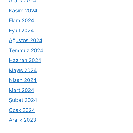
Aralık 2024
Kasım 2024
Ekim 2024
Eylül 2024
Ağustos 2024
Temmuz 2024
Haziran 2024
Mayıs 2024
Nisan 2024
Mart 2024
Şubat 2024
Ocak 2024
Aralık 2023