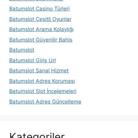
Batumslot Casino Türleri
Batumslot Çeşitli Oyunlar
Batumslot Arama Kolaylığı
Batumslot Güvenilir Bahis
Batumslot
Batumslot Giriş Url
Batumslot Sanal Hizmet
Batumslot Adres Koruması
Batumslot Slot İncelemeleri
Batumslot Adres Güncelleme
Kategoriler