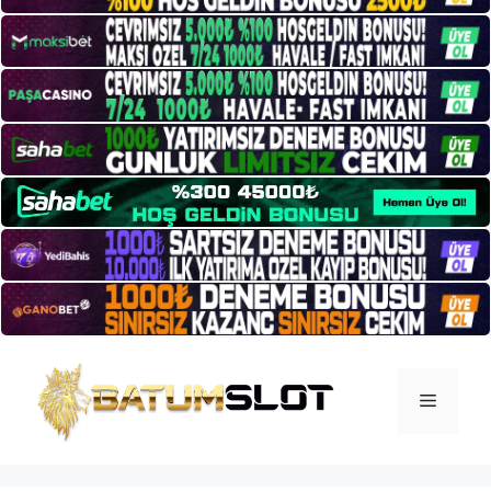
İçeriğe
atla
Menü