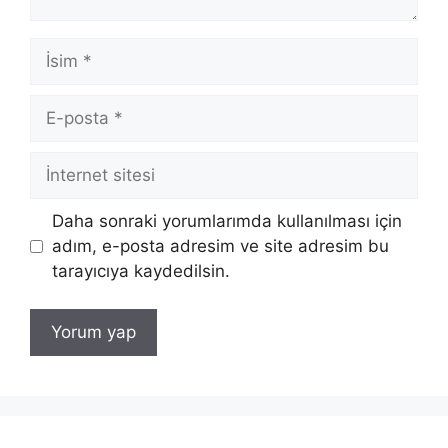
İsim
E-
posta
İnternet
sitesi
Daha sonraki yorumlarımda kullanılması için
adım, e-posta adresim ve site adresim bu
tarayıcıya kaydedilsin.