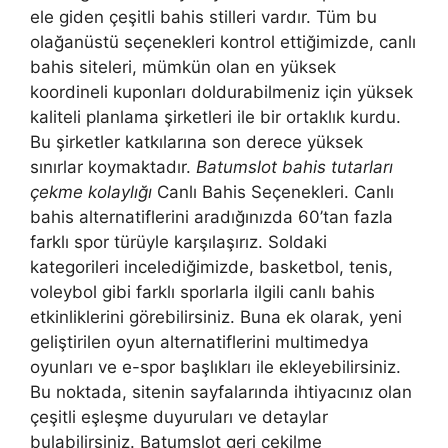
ele giden çeşitli bahis stilleri vardır. Tüm bu
olağanüstü seçenekleri kontrol ettiğimizde, canlı
bahis siteleri, mümkün olan en yüksek
koordineli kuponları doldurabilmeniz için yüksek
kaliteli planlama şirketleri ile bir ortaklık kurdu.
Bu şirketler katkılarına son derece yüksek
sınırlar koymaktadır.
Batumslot bahis tutarları
çekme kolaylığı
Canlı Bahis Seçenekleri. Canlı
bahis alternatiflerini aradığınızda 60’tan fazla
farklı spor türüyle karşılaşırız. Soldaki
kategorileri incelediğimizde, basketbol, tenis,
voleybol gibi farklı sporlarla ilgili canlı bahis
etkinliklerini görebilirsiniz. Buna ek olarak, yeni
geliştirilen oyun alternatiflerini multimedya
oyunları ve e-spor başlıkları ile ekleyebilirsiniz.
Bu noktada, sitenin sayfalarında ihtiyacınız olan
çeşitli eşleşme duyuruları ve detaylar
bulabilirsiniz. Batumslot geri çekilme