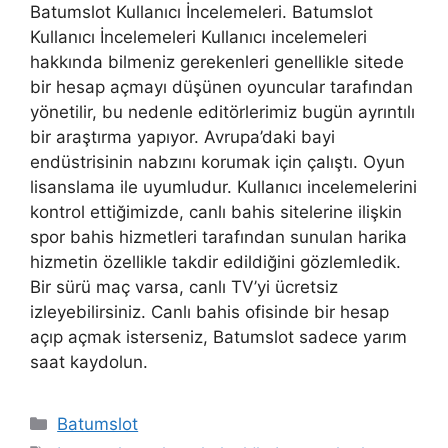
Batumslot Kullanıcı İncelemeleri. Batumslot
Kullanıcı İncelemeleri Kullanıcı incelemeleri
hakkında bilmeniz gerekenleri genellikle sitede
bir hesap açmayı düşünen oyuncular tarafından
yönetilir, bu nedenle editörlerimiz bugün ayrıntılı
bir araştırma yapıyor. Avrupa’daki bayi
endüstrisinin nabzını korumak için çalıştı. Oyun
lisanslama ile uyumludur. Kullanıcı incelemelerini
kontrol ettiğimizde, canlı bahis sitelerine ilişkin
spor bahis hizmetleri tarafından sunulan harika
hizmetin özellikle takdir edildiğini gözlemledik.
Bir sürü maç varsa, canlı TV’yi ücretsiz
izleyebilirsiniz. Canlı bahis ofisinde bir hesap
açıp açmak isterseniz, Batumslot sadece yarım
saat kaydolun.
Kategoriler
Batumslot