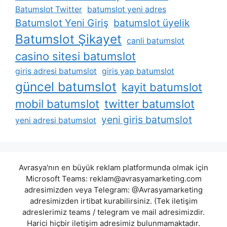
Batumslot Twitter
batumslot yeni adres
Batumslot Yeni Giriş
batumslot üyelik
Batumslot Şikayet
canli batumslot
casino sitesi batumslot
giris adresi batumslot
giris yap batumslot
güncel batumslot
kayit batumslot
mobil batumslot
twitter batumslot
yeni giris batumslot
yeni adresi batumslot
Avrasya'nın en büyük reklam platformunda olmak için
Microsoft Teams:
reklam@avrasyamarketing.com
adresimizden veya Telegram: @Avrasyamarketing
adresimizden irtibat kurabilirsiniz. (Tek iletişim
adreslerimiz teams / telegram ve mail adresimizdir.
Harici hiçbir iletişim adresimiz bulunmamaktadır.