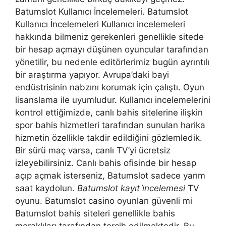
Batumslot Kullanıcı İncelemeleri. Batumslot
Kullanıcı İncelemeleri Kullanıcı incelemeleri
hakkında bilmeniz gerekenleri genellikle sitede
bir hesap açmayı düşünen oyuncular tarafından
yönetilir, bu nedenle editörlerimiz bugün ayrıntılı
bir araştırma yapıyor. Avrupa’daki bayi
endüstrisinin nabzını korumak için çalıştı. Oyun
lisanslama ile uyumludur. Kullanıcı incelemelerini
kontrol ettiğimizde, canlı bahis sitelerine ilişkin
spor bahis hizmetleri tarafından sunulan harika
hizmetin özellikle takdir edildiğini gözlemledik.
Bir sürü maç varsa, canlı TV’yi ücretsiz
izleyebilirsiniz. Canlı bahis ofisinde bir hesap
açıp açmak isterseniz, Batumslot sadece yarım
saat kaydolun.
Batumslot kayıt i̇ncelemesi
TV
oyunu. Batumslot casino oyunları güvenli mi
Batumslot bahis siteleri genellikle bahis
meraklıları tarafından tercih edilmektedir. Bu