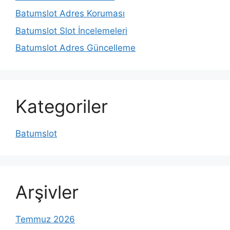
Batumslot Adres Koruması
Batumslot Slot İncelemeleri
Batumslot Adres Güncelleme
Kategoriler
Batumslot
Arşivler
Temmuz 2026