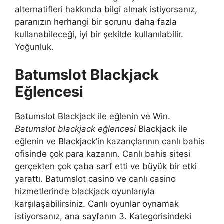
alternatifleri hakkında bilgi almak istiyorsanız,
paranızın herhangi bir sorunu daha fazla
kullanabileceği, iyi bir şekilde kullanılabilir.
Yoğunluk.
Batumslot Blackjack
Eğlencesi
Batumslot Blackjack ile eğlenin ve Win.
Batumslot blackjack eğlencesi
Blackjack ile
eğlenin ve Blackjack’in kazançlarının canlı bahis
ofisinde çok para kazanın. Canlı bahis sitesi
gerçekten çok çaba sarf etti ve büyük bir etki
yarattı. Batumslot casino ve canlı casino
hizmetlerinde blackjack oyunlarıyla
karşılaşabilirsiniz. Canlı oyunlar oynamak
istiyorsanız, ana sayfanın 3. Kategorisindeki