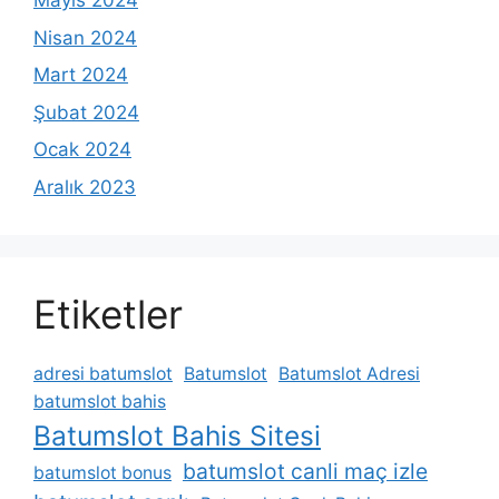
Mayıs 2024
Nisan 2024
Mart 2024
Şubat 2024
Ocak 2024
Aralık 2023
Etiketler
adresi batumslot
Batumslot
Batumslot Adresi
batumslot bahis
Batumslot Bahis Sitesi
batumslot canli maç izle
batumslot bonus