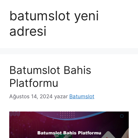
batumslot yeni
adresi
Batumslot Bahis
Platformu
Ağustos 14, 2024
yazar
Batumslot