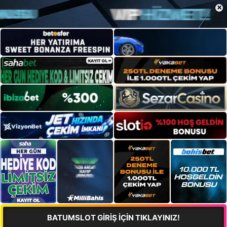
×
BATUMSLOT GİRİŞ İÇİN TIKLAYINIZ!