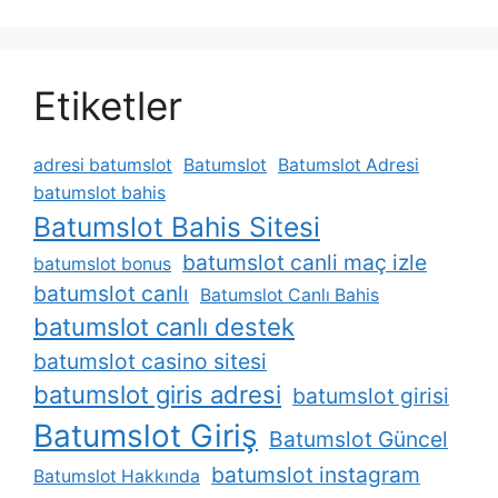
Etiketler
adresi batumslot
Batumslot
Batumslot Adresi
batumslot bahis
Batumslot Bahis Sitesi
batumslot canli maç izle
batumslot bonus
batumslot canlı
Batumslot Canlı Bahis
batumslot canlı destek
batumslot casino sitesi
batumslot giris adresi
batumslot girisi
Batumslot Giriş
Batumslot Güncel
batumslot instagram
Batumslot Hakkında