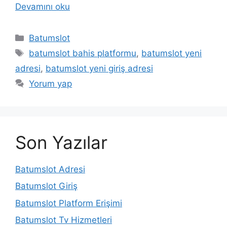
Devamını oku
Kategoriler
Batumslot
Etiketler
batumslot bahis platformu
,
batumslot yeni
adresi
,
batumslot yeni giriş adresi
Yorum yap
Son Yazılar
Batumslot Adresi
Batumslot Giriş
Batumslot Platform Erişimi
Batumslot Tv Hizmetleri