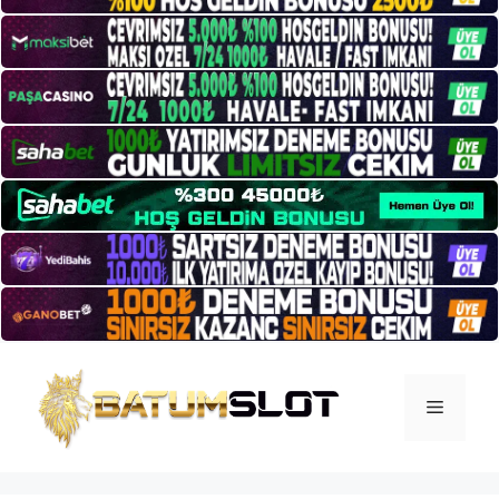
İçeriğe
atla
Menü