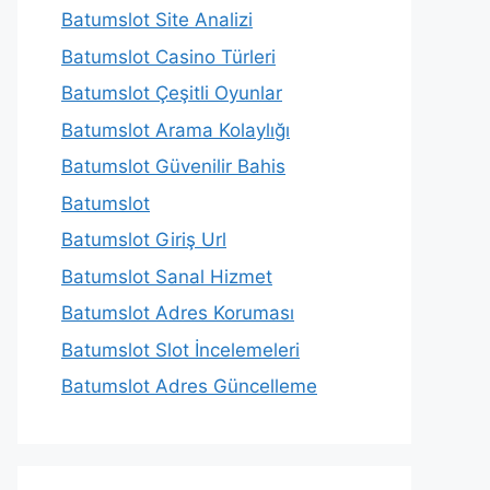
Batumslot Site Analizi
Batumslot Casino Türleri
Batumslot Çeşitli Oyunlar
Batumslot Arama Kolaylığı
Batumslot Güvenilir Bahis
Batumslot
Batumslot Giriş Url
Batumslot Sanal Hizmet
Batumslot Adres Koruması
Batumslot Slot İncelemeleri
Batumslot Adres Güncelleme