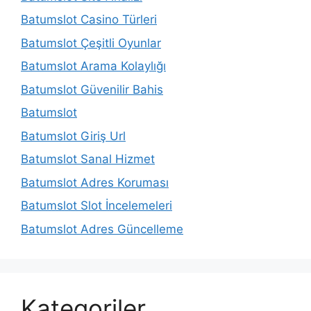
Batumslot Casino Türleri
Batumslot Çeşitli Oyunlar
Batumslot Arama Kolaylığı
Batumslot Güvenilir Bahis
Batumslot
Batumslot Giriş Url
Batumslot Sanal Hizmet
Batumslot Adres Koruması
Batumslot Slot İncelemeleri
Batumslot Adres Güncelleme
Kategoriler