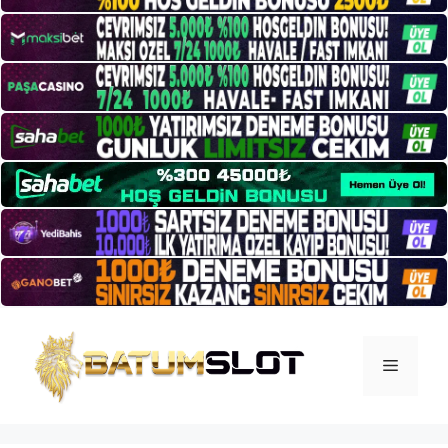
İçeriğe
atla
Menü