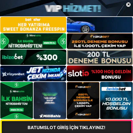
×
BATUMSLOT GİRİŞ İÇİN TIKLAYINIZ!