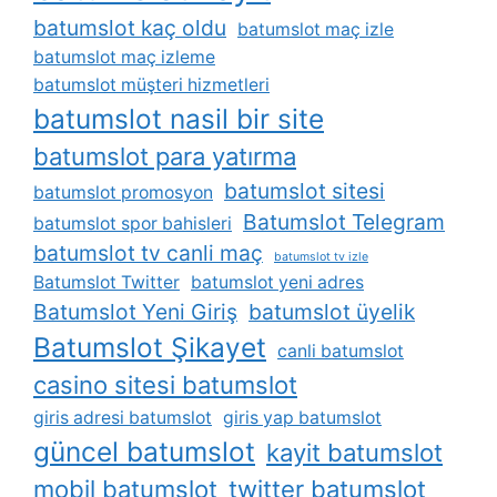
batumslot kaç oldu
batumslot maç izle
batumslot maç izleme
batumslot müşteri hizmetleri
batumslot nasil bir site
batumslot para yatırma
batumslot sitesi
batumslot promosyon
Batumslot Telegram
batumslot spor bahisleri
batumslot tv canli maç
batumslot tv izle
Batumslot Twitter
batumslot yeni adres
Batumslot Yeni Giriş
batumslot üyelik
Batumslot Şikayet
canli batumslot
casino sitesi batumslot
giris adresi batumslot
giris yap batumslot
güncel batumslot
kayit batumslot
mobil batumslot
twitter batumslot