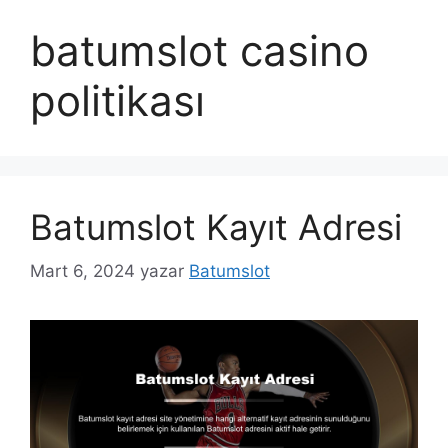
batumslot casino
politikası
Batumslot Kayıt Adresi
Mart 6, 2024
yazar
Batumslot