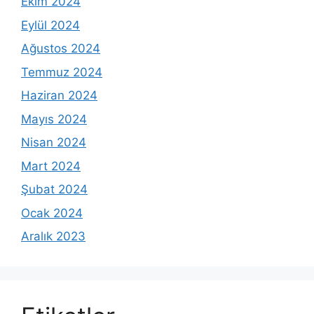
Ekim 2024
Eylül 2024
Ağustos 2024
Temmuz 2024
Haziran 2024
Mayıs 2024
Nisan 2024
Mart 2024
Şubat 2024
Ocak 2024
Aralık 2023