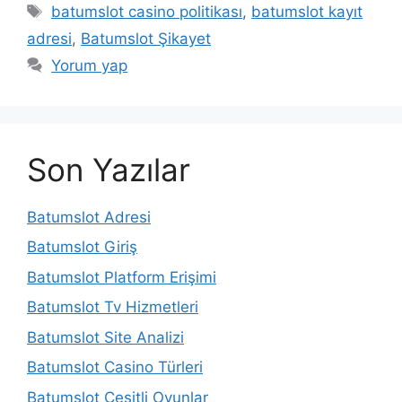
Etiketler
batumslot casino politikası
,
batumslot kayıt
adresi
,
Batumslot Şikayet
Yorum yap
Son Yazılar
Batumslot Adresi
Batumslot Giriş
Batumslot Platform Erişimi
Batumslot Tv Hizmetleri
Batumslot Site Analizi
Batumslot Casino Türleri
Batumslot Çeşitli Oyunlar