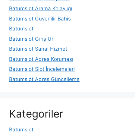
Batumslot Arama Kolaylığı
Batumslot Güvenilir Bahis
Batumslot
Batumslot Giriş Url
Batumslot Sanal Hizmet
Batumslot Adres Koruması
Batumslot Slot İncelemeleri
Batumslot Adres Güncelleme
Kategoriler
Batumslot