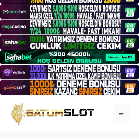
İçeriğe
atla
Menü