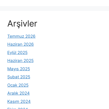
Arşivler
Temmuz 2026
Haziran 2026
Eylül 2025
Haziran 2025
Mayıs 2025
Şubat 2025
Ocak 2025
Aralık 2024
Kasım 2024