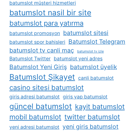
batumslot müşteri hizmetleri
batumslot nasil bir site
batumslot para yatırma
batumslot sitesi
batumslot promosyon
Batumslot Telegram
batumslot spor bahisleri
batumslot tv canli maç
batumslot tv izle
Batumslot Twitter
batumslot yeni adres
Batumslot Yeni Giriş
batumslot üyelik
Batumslot Şikayet
canli batumslot
casino sitesi batumslot
giris adresi batumslot
giris yap batumslot
güncel batumslot
kayit batumslot
mobil batumslot
twitter batumslot
yeni giris batumslot
yeni adresi batumslot