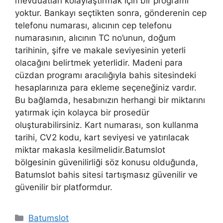
mevduatları kolaylaştırmak için bir programı
yoktur. Bankayı seçtikten sonra, gönderenin cep
telefonu numarası, alıcının cep telefonu
numarasının, alıcının TC no’unun, doğum
tarihinin, şifre ve makale seviyesinin yeterli
olacağını belirtmek yeterlidir. Madeni para
cüzdan programı aracılığıyla bahis sitesindeki
hesaplarınıza para ekleme seçeneğiniz vardır.
Bu bağlamda, hesabınızın herhangi bir miktarını
yatırmak için kolayca bir prosedür
oluşturabilirsiniz. Kart numarası, son kullanma
tarihi, CV2 kodu, kart seviyesi ve yatırılacak
miktar makasla kesilmelidir.Batumslot
bölgesinin güvenilirliği söz konusu olduğunda,
Batumslot bahis sitesi tartışmasız güvenilir ve
güvenilir bir platformdur.
Kategoriler
Batumslot