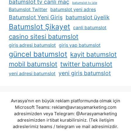
batumslot tv canli maç
batumslot tv izle
Batumslot Twitter
batumslot yeni adres
Batumslot Yeni Giriş
batumslot üyelik
Batumslot Şikayet
canli batumslot
casino sitesi batumslot
giris adresi batumslot
giris yap batumslot
güncel batumslot
kayit batumslot
mobil batumslot
twitter batumslot
yeni giris batumslot
yeni adresi batumslot
Avrasya'nın en büyük reklam platformunda olmak için
Microsoft Teams:
reklam@avrasyamarketing.com
adresimizden veya Telegram: @Avrasyamarketing
adresimizden irtibat kurabilirsiniz. (Tek iletişim
adreslerimiz teams / telegram ve mail adresimizdir.