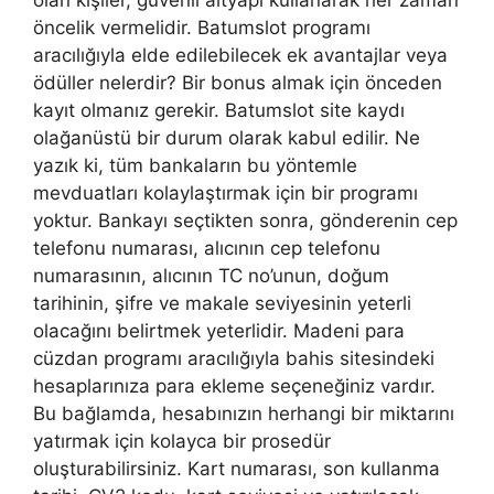
olan kişiler, güvenli altyapı kullanarak her zaman
öncelik vermelidir. Batumslot programı
aracılığıyla elde edilebilecek ek avantajlar veya
ödüller nelerdir? Bir bonus almak için önceden
kayıt olmanız gerekir. Batumslot site kaydı
olağanüstü bir durum olarak kabul edilir. Ne
yazık ki, tüm bankaların bu yöntemle
mevduatları kolaylaştırmak için bir programı
yoktur. Bankayı seçtikten sonra, gönderenin cep
telefonu numarası, alıcının cep telefonu
numarasının, alıcının TC no’unun, doğum
tarihinin, şifre ve makale seviyesinin yeterli
olacağını belirtmek yeterlidir. Madeni para
cüzdan programı aracılığıyla bahis sitesindeki
hesaplarınıza para ekleme seçeneğiniz vardır.
Bu bağlamda, hesabınızın herhangi bir miktarını
yatırmak için kolayca bir prosedür
oluşturabilirsiniz. Kart numarası, son kullanma