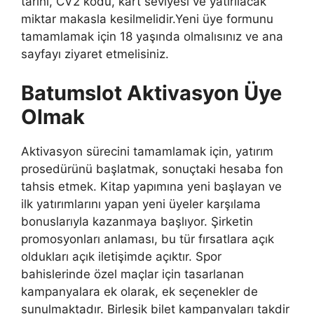
tarihi, CV2 kodu, kart seviyesi ve yatırılacak
miktar makasla kesilmelidir.Yeni üye formunu
tamamlamak için 18 yaşında olmalısınız ve ana
sayfayı ziyaret etmelisiniz.
Batumslot Aktivasyon Üye
Olmak
Aktivasyon sürecini tamamlamak için, yatırım
prosedürünü başlatmak, sonuçtaki hesaba fon
tahsis etmek. Kitap yapımına yeni başlayan ve
ilk yatırımlarını yapan yeni üyeler karşılama
bonuslarıyla kazanmaya başlıyor. Şirketin
promosyonları anlaması, bu tür fırsatlara açık
oldukları açık iletişimde açıktır. Spor
bahislerinde özel maçlar için tasarlanan
kampanyalara ek olarak, ek seçenekler de
sunulmaktadır. Birleşik bilet kampanyaları takdir