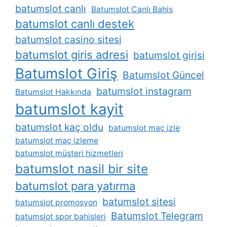
batumslot canlı
Batumslot Canlı Bahis
batumslot canlı destek
batumslot casino sitesi
batumslot giris adresi
batumslot girisi
Batumslot Giriş
Batumslot Güncel
batumslot instagram
Batumslot Hakkında
batumslot kayit
batumslot kaç oldu
batumslot maç izle
batumslot maç izleme
batumslot müşteri hizmetleri
batumslot nasil bir site
batumslot para yatırma
batumslot sitesi
batumslot promosyon
Batumslot Telegram
batumslot spor bahisleri