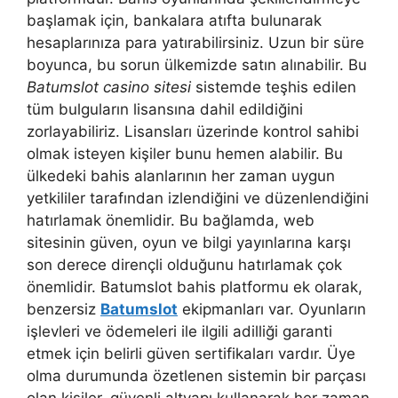
başlamak için, bankalara atıfta bulunarak
hesaplarınıza para yatırabilirsiniz. Uzun bir süre
boyunca, bu sorun ülkemizde satın alınabilir. Bu
Batumslot casino sitesi
sistemde teşhis edilen
tüm bulguların lisansına dahil edildiğini
zorlayabiliriz. Lisansları üzerinde kontrol sahibi
olmak isteyen kişiler bunu hemen alabilir. Bu
ülkedeki bahis alanlarının her zaman uygun
yetkililer tarafından izlendiğini ve düzenlendiğini
hatırlamak önemlidir. Bu bağlamda, web
sitesinin güven, oyun ve bilgi yayınlarına karşı
son derece dirençli olduğunu hatırlamak çok
önemlidir. Batumslot bahis platformu ek olarak,
benzersiz
Batumslot
ekipmanları var. Oyunların
işlevleri ve ödemeleri ile ilgili adilliği garanti
etmek için belirli güven sertifikaları vardır. Üye
olma durumunda özetlenen sistemin bir parçası