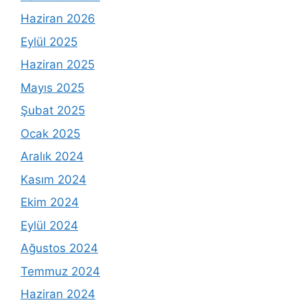
Haziran 2026
Eylül 2025
Haziran 2025
Mayıs 2025
Şubat 2025
Ocak 2025
Aralık 2024
Kasım 2024
Ekim 2024
Eylül 2024
Ağustos 2024
Temmuz 2024
Haziran 2024