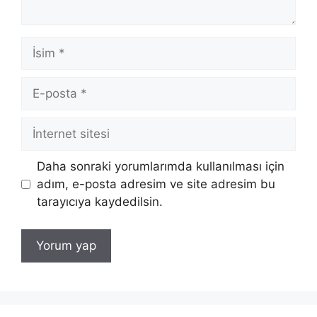
İsim
E-
posta
İnternet
sitesi
Daha sonraki yorumlarımda kullanılması için
adım, e-posta adresim ve site adresim bu
tarayıcıya kaydedilsin.